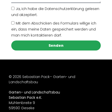
Ja, ich habe die Datenschutzerklärung gelesen
und akzeptiert.
Mit dem Abschicken des Formulars willige ich
ein, dass meine Daten gespeichert werden und
man mich kontaktieren darf.
Senden
Alternative:
© 2026 Sebastian Pack– Garten- und
Landschaftsbau
Garten- und Landschaftsbau
Sebastian Pack e.K.
Mühlenbreite 9
59590 Geseke